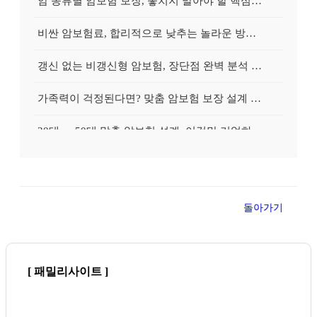
암 종류별 암보험 보장, 놓치지 말아야 할 핵심은 무엇일까요?
비싼 암보험료, 합리적으로 낮추는 놀라운 방법 없을까?
갱신 없는 비갱신형 암보험, 장단점 완벽 분석 & 스마트한 선택 팁
가족력이 걱정된다면? 맞춤 암보험 보장 설계 방법 완벽 가이드
30대 vs 50대 맞춤 암보험 설계, 이것만 기억하면 성공!
암보험 가입 전 궁금증 속 시원하게 해결! 전문가 Q&A 완벽 정리
건강검진 이상 소견? 암보험 가입 가능성 높이는 방법, A to Z
돌아가기
지금 암보험 가입하면 유리한 이유 5가지! 전문가가 명쾌하게 알려드립니다
30대가 놓치면 후회할 암보험 가입 꿀팁, 지금 바로 확인하세요
[ 패밀리사이트 ]
암보험료 인상 전에 서둘러야 하는 진짜 이유는? 긴급 점검!