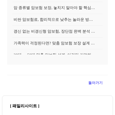
암 종류별 암보험 보장, 놓치지 말아야 할 핵심은 무엇일까요?
비싼 암보험료, 합리적으로 낮추는 놀라운 방법 없을까?
갱신 없는 비갱신형 암보험, 장단점 완벽 분석 & 스마트한 선택 팁
가족력이 걱정된다면? 맞춤 암보험 보장 설계 방법 완벽 가이드
30대 vs 50대 맞춤 암보험 설계, 이것만 기억하면 성공!
암보험 가입 전 궁금증 속 시원하게 해결! 전문가 Q&A 완벽 정리
건강검진 이상 소견? 암보험 가입 가능성 높이는 방법, A to Z
돌아가기
지금 암보험 가입하면 유리한 이유 5가지! 전문가가 명쾌하게 알려드립니다
30대가 놓치면 후회할 암보험 가입 꿀팁, 지금 바로 확인하세요
[ 패밀리사이트 ]
암보험료 인상 전에 서둘러야 하는 진짜 이유는? 긴급 점검!